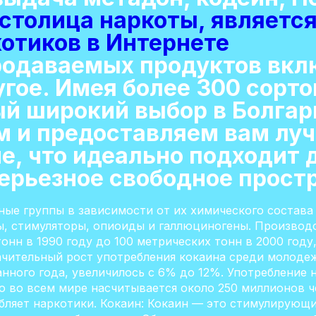
столица наркоты, являетс
котиков в Интернете
продаваемых продуктов вкл
гое. Имея более 300 сорто
й широкий выбор в Болгар
м и предоставляем вам луч
е, что идеально подходит 
ерьезное свободное прост
ые группы в зависимости от их химического состава и
ы, стимуляторы, опиоиды и галлюциногены. Произво
онн в 1990 году до 100 метрических тонн в 2000 году
начительный рост употребления кокаина среди молоде
нного года, увеличилось с 6% до 12%. Употребление 
о во всем мире насчитывается около 250 миллионов ч
бляет наркотики. Кокаин: Кокаин — это стимулирующ