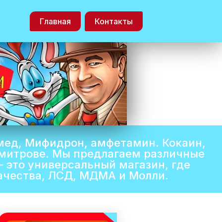
Главная
Контакты
 мед, Мифидрон, амфетамин. Кокаин,
Дмитрове. Мы предлагаем различные
 это универсальный магазин, где
качества, ЛСД, МДМА и Молли.