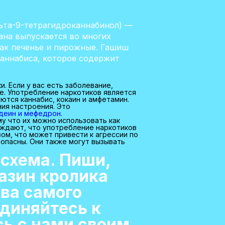
льта-9-тетрагидроканнабинол) —
ана выпускается во многих
 как печенье и пирожные. Гашиш
каннабиса, которое содержит
. Если у вас есть заболевание,
е. Употребление наркотиков является
ются каннабис, кокаин и амфетамин.
ия настроения. Это
деин и мефедрон.
у что их можно использовать как
рждают, что употребление наркотиков
ом, что может привести к агрессии по
опасны. Они также могут вызывать
схема. Пиши,
газин кролика
ва самого
единяйтесь к
сь с нами своим