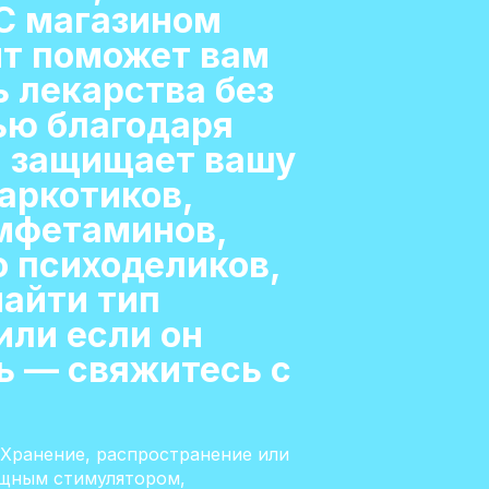
 С магазином
йт поможет вам
 лекарства без
ью благодаря
я защищает вашу
аркотиков,
амфетаминов,
о психоделиков,
найти тип
или если он
ь — свяжитесь с
 Хранение, распространение или
ощным стимулятором,