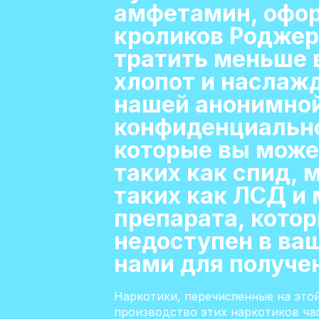
амфетамин, офор
кроликов Роджер
тратить меньше в
хлопот и наслаж
нашей анонимной
конфиденциальнос
которые вы може
таких как спид, 
таких как ЛСД и 
препарата, котор
недоступен в ваш
нами для получе
Наркотики, перечисленные на это
производство этих наркотиков ча