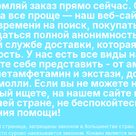
мляй заказ прямо сейчас.
а все проще — наш веб-са
ремени на поиск, покупать
даться полной анонимност
 службе доставки, котора
ть. У нас есть все виды н
те себе представить - от 
метамфетамин и экстази, д
молли. Если вы не можете 
ый ищете, на нашем сайте 
ей стране, не беспокойтес
ния помощи!
й странице, запрещены законом в большинстве стран.
сто сурово наказывается законом. Кокаин является м