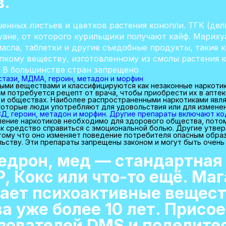
в.
енных листьев и цветков растения конопли. ТГК (де
уане, от которого курильщики получают кайф. Мариху
 масла, таблетки и другие съедобные продукты, такие
ипкому веществу, изготовленному из смолы растения 
т В большинстве стран запрещено
кстази, МДМА, героин, метадон и морфин
ыми веществами и классифицируются как незаконные наркотики
м потребуется рецепт от врача, чтобы приобрести их в аптек
 и обществах. Наиболее распространенными наркотиками явля
 которые люди употребляют для удовольствия или для изменен
СД, героин, метадон и морфин. Другие препараты включают ко
ение наркотиков необходимо для здорового общества, потом
как средство справиться с эмоциональной болью. Другие утве
тому что оно изменяет поведение потребителя опасным образ
ьству. Эти препараты запрещены законом и могут быть очень 
едрон, мед — стандартная 
, Кокс или что-то ещё. Ма
ает психоактивные вещест
а уже более 10 лет. Присо
зователей DMS и поделите