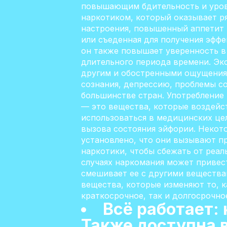
повышающим бдительность и урове
наркотиком, который оказывает ря
настроения, повышенный аппетит и
или съеденная для получения эфф
он также повышает уверенность в 
длительного периода времени. Эк
другим и обостренными ощущениям
сознания, депрессию, проблемы со
большинстве стран. Употребление
— это вещества, которые воздейст
использоваться в медицинских цел
вызова состояния эйфории. Некот
установлено, что они вызывают п
наркотики, чтобы сбежать от реал
случаях наркомания может привест
смешивает ее с другими веществам
вещества, которые изменяют то, к
краткосрочное, так и долгосрочно
Всё работает:
Также доступна 