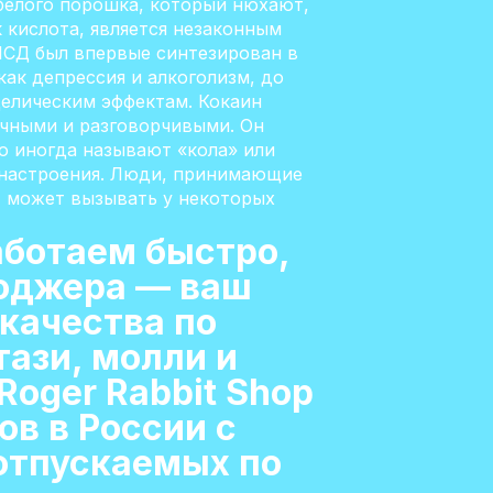
 белого порошка, который нюхают,
 кислота, является незаконным
ЛСД был впервые синтезирован в
как депрессия и алкоголизм, до
делическим эффектам. Кокаин
ичными и разговорчивыми. Он
го иногда называют «кола» или
я настроения. Люди, принимающие
т может вызывать у некоторых
Работаем быстро,
Роджера — ваш
качества по
тази, молли и
Roger Rabbit Shop
в в России с
отпускаемых по