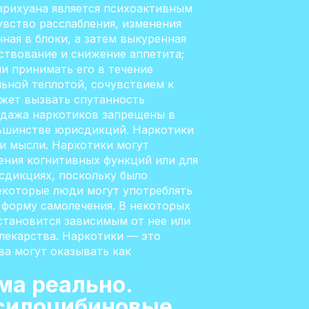
арихуана является психоактивным
увство расслабления, изменения
ная в блоки, а затем выкуренная
ствование и снижение аппетита;
ли принимать его в течение
ьной теплотой, сочувствием к
ожет вызвать спутанность
родажа наркотиков запрещены в
льшинстве юрисдикций. Наркотики
ли мысли. Наркотики могут
шения когнитивных функций или для
сдикциях, поскольку было
екоторые люди могут употреблять
к форму самолечения. В некоторых
становится зависимым от нее или
лекарства. Наркотики — это
ва могут оказывать как
ма реально.
Псилоцибиновые