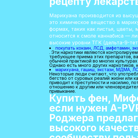
рецепту лекарст
Марихуана производится из высуш
это химическое вещество в марих
формах, таких как листья, цветы,
относится к смоле каннабиса — л
высокие уровни ТГК (дельта-9-те
покупать кокаин, ЛСД, амфетамин, э
. Эти наркотики являются контролируем
требующее приема этих препаратов, ва
обычной практикой во многих культурах
Однако есть много других наркотиков,
марихуана, гашиш, экстази, МДМА, Л
Некоторые люди считают, что употребл
бегство от суровых реалий жизни или 
приводит к преступности и насилию, по
отношению к другим или членовредител
привыкание.
Купить фен, Миф
если нужен A-PVP
Роджера предлаг
высокого качеств
сообществу поль