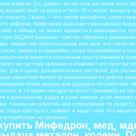
нь энергии. Его делают из листьев растения коки. М
д воздействий на разум и тело. Это может вызвать ч
 тошноту. Гашиш — это смола каннабиса, спрессован
екта эйфории. Амфетамин вызывает повышенную бодр
себе и либидо, но может привести к зависимости, ес
стази (МДМА) вызывает чувство эйфории с эмоционал
и, такими как прикосновение или звук; это также м
 сном, тревогу и паранойю, когда Употребление и п
 наркотиков является уголовным преступлением в бо
вуют на систему человека и изменяют его чувства и
ях, для отдыха, для религиозных ритуалов, для улуч
орые наркотики являются незаконными во многих юри
ривыкание и/или вредны для здоровья потребителя. Н
ьности, в то время как другие могут принимать их ка
и к физическому вреду и даже смерти, если человек 
и, такими как алкоголь или отпускаемые по рецепту 
ак люди чувствуют, думают и ведут себя. Эти вещест
е воздействие на организм.
 купить Мифедрон, мед, мд
выдача метадон, кодеин, 